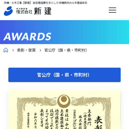
沖縄・土木工事【新建】 総合建設業を主とした沖縄県内の土木建設会社
AWARDS
表彰・受賞
官公庁（国・県・市町村）
官公庁（国・県・市町村）