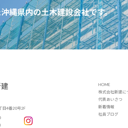
た
沖縄県内の土木建設会社です。
新建
HOME
株式会社新建に
代表あいさつ
新着情報
目4番20号2F
社員ブログ
0
8