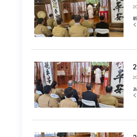
20
新
く
20
あ
く