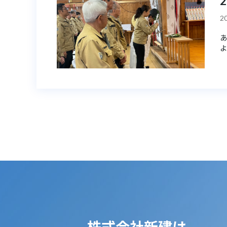
20
あ
よ